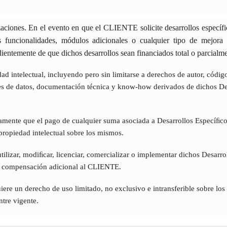
zaciones. En el evento en que el CLIENTE solicite desarrollos específi
vas funcionalidades, módulos adicionales o cualquier tipo de mejo
dientemente de que dichos desarrollos sean financiados total o parcia
d intelectual, incluyendo pero sin limitarse a derechos de autor, código
ses de datos, documentación técnica y know-how derivados de dichos Des
ente que el pago de cualquier suma asociada a Desarrollos Especíﬁcos 
ropiedad intelectual sobre los mismos.
ilizar, modiﬁcar, licenciar, comercializar o implementar dichos Desarrol
re compensación adicional al CLIENTE.
e un derecho de uso limitado, no exclusivo e intransferible sobre los 
re vigente.