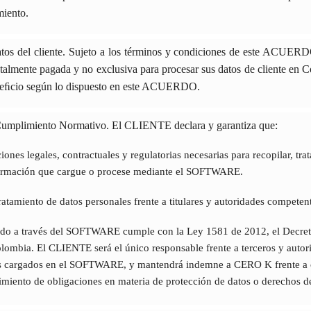
miento.
s datos del cliente. Sujeto a los términos y condiciones de este ACU
 totalmente pagada y no exclusiva para procesar sus datos de cliente en C
eﬁcio según lo dispuesto en este ACUERDO.
 Cumplimiento Normativo. El CLIENTE declara y garantiza que:
iones legales, contractuales y regulatorias necesarias para recopilar, tr
formación que cargue o procese mediante el SOFTWARE.
atamiento de datos personales frente a titulares y autoridades competen
izado a través del SOFTWARE cumple con la Ley 1581 de 2012, el Decr
lombia. El CLIENTE será el único responsable frente a terceros y autori
atos cargados en el SOFTWARE, y mantendrá indemne a CERO K frente a c
miento de obligaciones en materia de protección de datos o derechos de