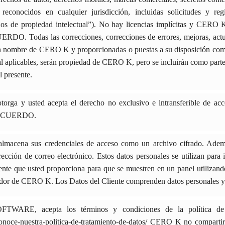
reconocidos en cualquier jurisdicción, incluidas solicitudes y reg
s de propiedad intelectual”). No hay licencias implícitas y CERO K
RDO. Todas las correcciones, correcciones de errores, mejoras, actua
 en nombre de CERO K y proporcionadas o puestas a su disposición c
ual aplicables, serán propiedad de CERO K, pero se incluirán como pa
l presente.
rga y usted acepta el derecho no exclusivo e intransferible de a
te ACUERDO.
lmacena sus credenciales de acceso como un archivo cifrado. Ade
rección de correo electrónico. Estos datos personales se utilizan para
ente que usted proporciona para que se muestren en un panel utiliza
dor de CERO K. Los Datos del Cliente comprenden datos personales y d
OFTWARE, acepta los términos y condiciones de la política 
oce-nuestra-politica-de-tratamiento-de-datos/ CERO K no compartir