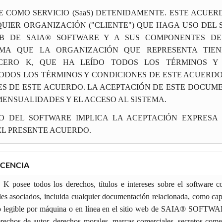
 COMO SERVICIO (SaaS) DETENIDAMENTE. ESTE ACUE
ALQUIER ORGANIZACIÓN ("CLIENTE") QUE HAGA USO DEL
WEB DE SAIA® SOFTWARE Y A SUS COMPONENTES D
RMA QUE LA ORGANIZACIÓN QUE REPRESENTA TIE
CERO K, QUE HA LEÍDO TODOS LOS TÉRMINOS Y 
ODOS LOS TÉRMINOS Y CONDICIONES DE ESTE ACUERDO
ES DE ESTE ACUERDO. LA ACEPTACIÓN DE ESTE DOCUM
MENSUALIDADES Y EL ACCESO AL SISTEMA.
O DEL SOFTWARE IMPLICA LA ACEPTACIÓN EXPRESA
EL PRESENTE ACUERDO.
ICENCIA
 K posee todos los derechos, títulos e intereses sobre el softwa
les asociados, incluida cualquier documentación relacionada, como cap
mato legible por máquina o en línea en el sitio web de SAIA® SOFT
erechos de autor, derechos morales, marcas comerciales, secretos comer