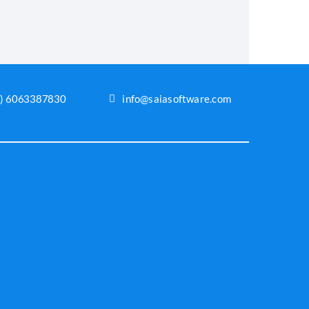
7) 6063387830
info@saiasoftware.com