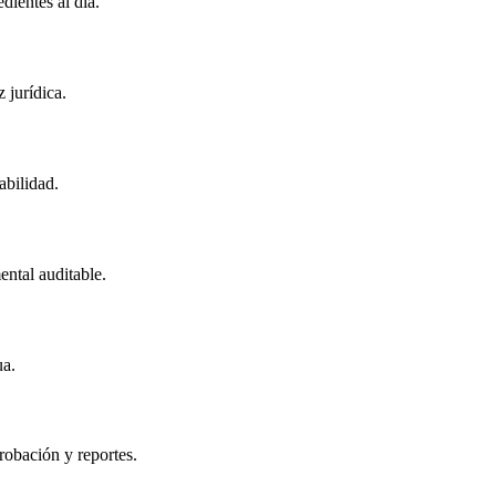
dientes al día.
 jurídica.
abilidad.
ntal auditable.
ua.
robación y reportes.