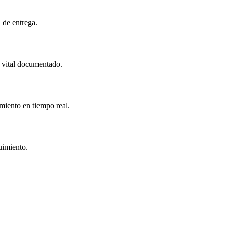
a de entrega.
o vital documentado.
miento en tiempo real.
uimiento.