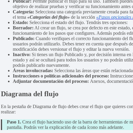
Publicar:
Permite publicar el flujo para su uso. También puedes
objetivo de realizar pruebas y verificar su funcionamiento antes
Categoría:
Selecciona una categoría previamente creada para fa
el tema
«Categorías del flujo»
de la sección
«Pasos opcionales 
Estado:
Selecciona el estado del flujo. Tendrás tres opciones:
Borrador:
Al crear un flujo, se crea por defecto en este estado,
funcionamiento de los pasos que configures. Además podrás edit
Publicado:
Cuando verifiques el correcto funcionamiento del fluj
usuarios podrán utilizarlo. Debes tener en cuenta que después de
modificación debes versionar el flujo y editar la nueva versión.
Inactivo:
Si tienes un flujo Publicado y, por decisión interna en
estado y así se ocultará para todos los usuarios y no podrán util
podrás publicarlo nuevamente.
Áreas involucradas:
Selecciona las áreas que están relacionadas
Instrucciones o políticas adicionales del proceso:
Instruccione
Adjuntar documentación del proceso:
Anexos, documentación 
Diagrama del flujo
En la pestaña de Diagrama de flujo debes crear el flujo que quieres c
realizar:
Paso 1.
Crea el flujo haciendo uso de la barra de herramientas de mo
pantalla. Podrás ver la explicación de cada ícono más adelante.