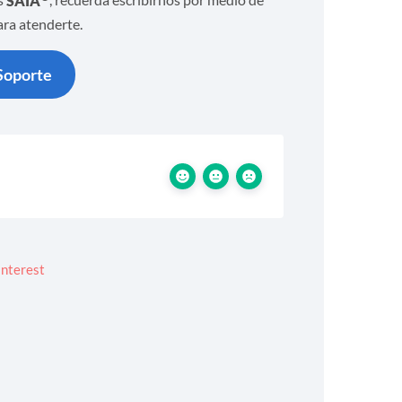
os
SAIA
, recuerda escribirnos por medio de
ara atenderte.
Soporte