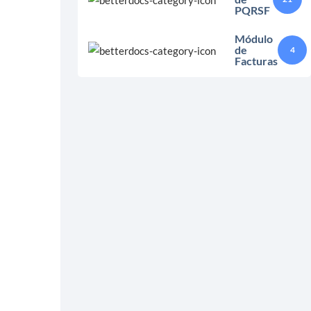
PQRSF
Módulo
de
4
Facturas