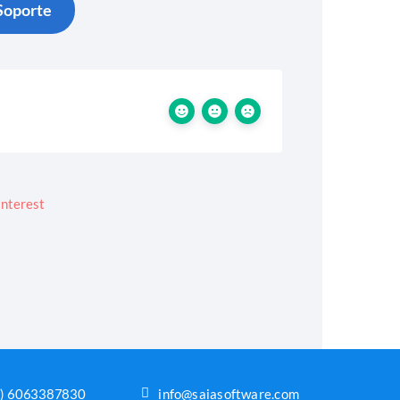
Soporte
7) 6063387830
info@saiasoftware.com