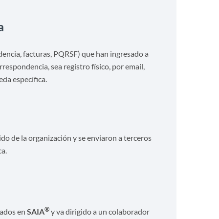
a
encia, facturas, PQRSF) que han ingresado a
respondencia, sea registro físico, por email,
eda específica.
o de la organización y se enviaron a terceros
ca.
®
eados en
SAIA
y va dirigido a un colaborador