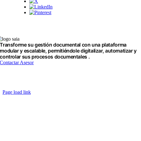
Transforme su gestión documental con una plataforma
modular y escalable, permitiéndole digitalizar, automatizar y
controlar sus procesos documentales .
Contactar Asesor
Copyright © 2025 – SAIA |
Política de Tratamiento de Datos
|
Aviso de
Privacidad
|
Términos SaaS
Page load link
Ir
a
Arriba